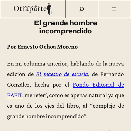
Saltar
Otraparte.org
/
Corporación
/
Archivo de prensa
/
El grande
al
hombre incomprendido
contenido
El grande hombre
incomprendido
Por Ernesto Ochoa Moreno
En mi columna anterior, hablando de la nueva
edición de
El maestro de escuela
, de Fernando
González, hecha por el
Fondo Editorial de
EAFIT
, me referí, como es apenas natural ya que
es uno de los ejes del libro, al “complejo de
grande hombre incomprendido”.