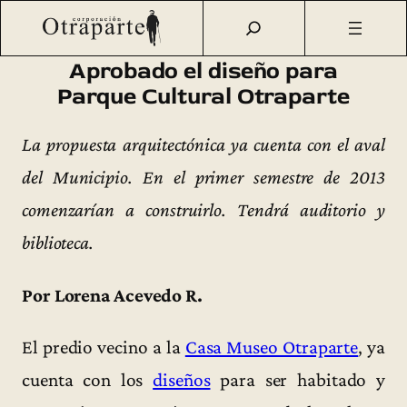
Saltar
Otraparte.org
/
Corporación
/
Archivo de prensa
/
Aprobado
al
el diseño para Parque Cultural Otraparte
contenido
Aprobado el diseño para
Parque Cultural Otraparte
La propuesta arquitectónica ya cuenta con el aval
del Municipio. En el primer semestre de 2013
comenzarían a construirlo. Tendrá auditorio y
biblioteca.
Por Lorena Acevedo R.
El predio vecino a la
Casa Museo Otraparte
, ya
cuenta con los
diseños
para ser habitado y