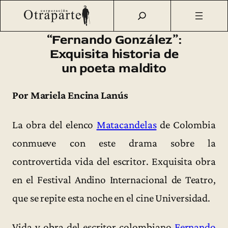
Saltar
Otraparte.org
/
Corporación
/
Archivo de prensa
/
«Fernando
al
González»: Exquisita historia de un poeta maldito
contenido
“Fernando González”:
Exquisita historia de
un poeta maldito
Por Mariela Encina Lanús
La obra del elenco
Matacandelas
de Colombia
conmueve con este drama sobre la
controvertida vida del escritor. Exquisita obra
en el Festival Andino Internacional de Teatro,
que se repite esta noche en el cine Universidad.
Vida y obra del escritor colombiano
Fernando