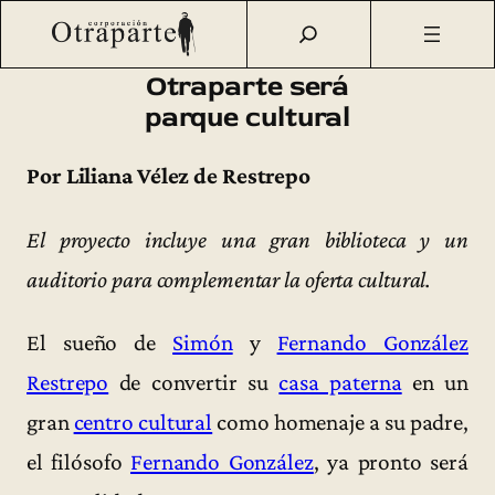
Saltar
Otraparte.org
/
Corporación
/
Archivo de prensa
/
Otraparte
al
será parque cultural
contenido
Otraparte será
parque cultural
Por Liliana Vélez de Restrepo
El proyecto incluye una gran biblioteca y un
auditorio para complementar la oferta cultural.
El sueño de
Simón
y
Fernando González
Restrepo
de convertir su
casa paterna
en un
gran
centro cultural
como homenaje a su padre,
el filósofo
Fernando González
, ya pronto será