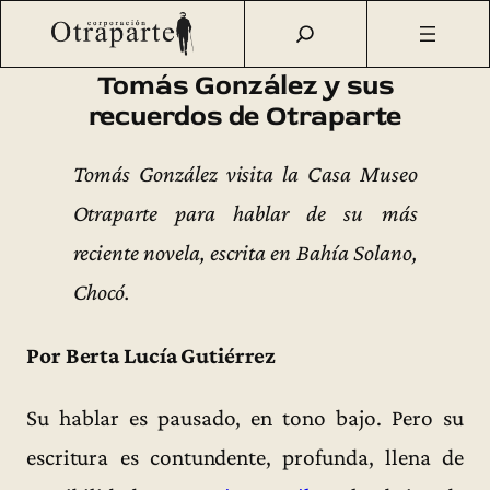
Saltar
Otraparte.org
/
Corporación
/
Archivo de prensa
/
Tomás
al
González y sus recuerdos de Otraparte
contenido
Tomás González y sus
recuerdos de Otraparte
Tomás González visita la Casa Museo
Otraparte para hablar de su más
reciente novela, escrita en Bahía Solano,
Chocó.
Por Berta Lucía Gutiérrez
Su hablar es pausado, en tono bajo. Pero su
escritura es contundente, profunda, llena de