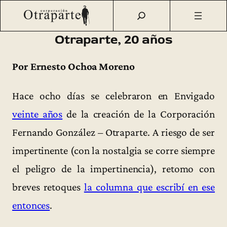
Saltar
Otraparte.org
/
Corporación
/
Archivo de prensa
/
Otraparte,
al
20 años
contenido
Otraparte, 20 años
Por Ernesto Ochoa Moreno
Hace ocho días se celebraron en Envigado
veinte años
de la creación de la Corporación
Fernando González – Otraparte. A riesgo de ser
impertinente (con la nostalgia se corre siempre
el peligro de la impertinencia), retomo con
breves retoques
la columna que escribí en ese
entonces
.