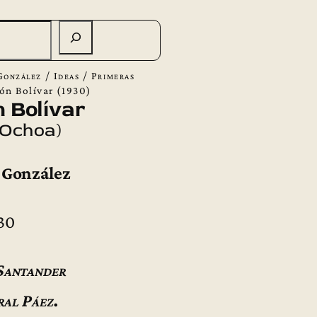
González
/
Ideas
/
Primeras
ón Bolívar (1930)
 Bolívar
 Ochoa)
 González
30
Santander
ral Páez.