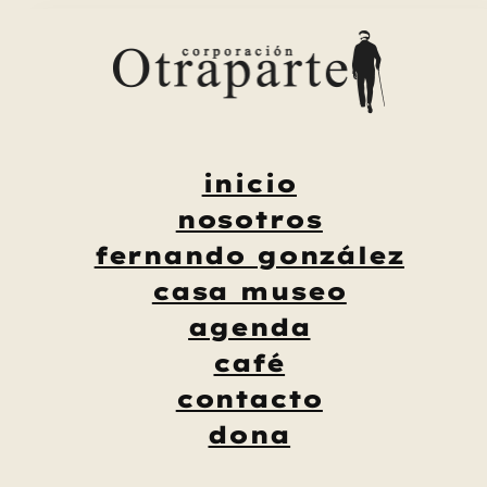
Saltar
al
contenido
inicio
nosotros
fernando gonzález
casa museo
agenda
café
contacto
dona