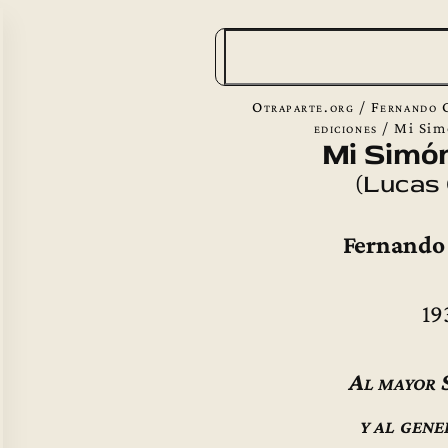
B
u
s
Otraparte.org
/
Fernando 
c
ediciones
/
Mi Sim
Mi Simón
a
(Lucas
r
Fernando
19
Al mayor 
y al gene