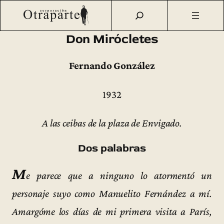
Saltar
Otraparte.org
/
Fernando González
/
Ideas
/
Primeras
al
ediciones
/
Don Mirócletes (1932)
contenido
Don Mirócletes
Fernando González
1932
A las ceibas de la plaza de Envigado.
Dos palabras
M
e parece que a ninguno lo atormentó un
personaje suyo como Manuelito Fernández a mí.
Amargóme los días de mi primera visita a París,