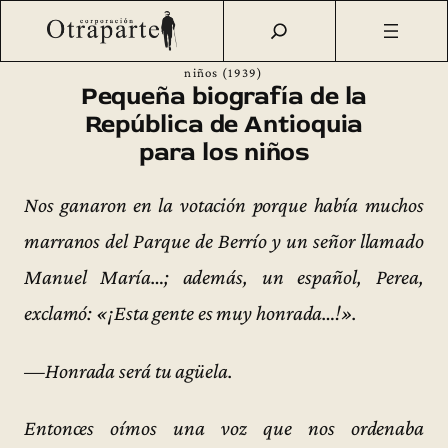
Saltar
Otraparte.org
/
Fernando González
/
Ideas
/
Textos sueltos
/
al
Pequeña biografía de la República de Antioquia para los
contenido
niños (1939)
Pequeña biografía de la
República de Antioquia
para los niños
Nos ganaron en la votación porque había muchos
marranos del Parque de Berrío y un señor llamado
Manuel María…; además, un español, Perea,
exclamó: «¡Esta gente es muy honrada…!».
—Honrada será tu agüela.
Entonces oímos una voz que nos ordenaba