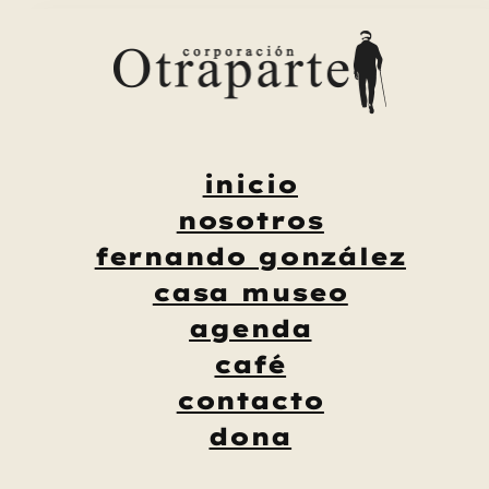
Saltar
al
contenido
inicio
nosotros
fernando gonzález
casa museo
agenda
café
contacto
dona