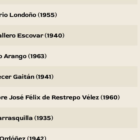
rio Londoño (1955)
llero Escovar (1940)
o Arango (1963)
écer Gaitán (1941)
e José Félix de Restrepo Vélez (1960)
rrasquilla (1935)
 Ordóñez (1942)