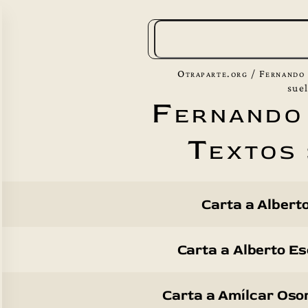
B
u
s
Otraparte.org
/
Fernando
c
sue
Fernando
a
r
Textos 
Carta a Alberto
Carta a Alberto Es
Carta a Amílcar Osor