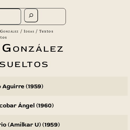
 González
/
Ideas
/
Textos
ltos
 González
sueltos
 Aguirre (1959)
cobar Ángel (1960)
io (Amílkar U) (1959)