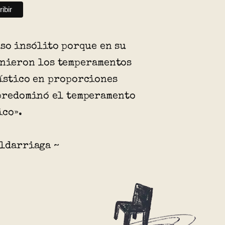
aso insólito porque en su
unieron los temperamentos
místico en proporciones
 predominó el temperamento
ico».
aldarriaga ~