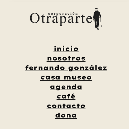
Saltar
al
contenido
inicio
nosotros
fernando gonzález
casa museo
agenda
café
contacto
dona