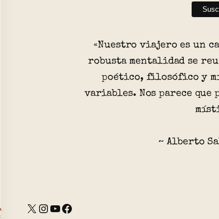
«Nuestro viajero es un c
robusta mentalidad se re
poético, filosófico y 
variables. Nos parece que
míst
~ Alberto S
X
Instagram
YouTube
Facebook