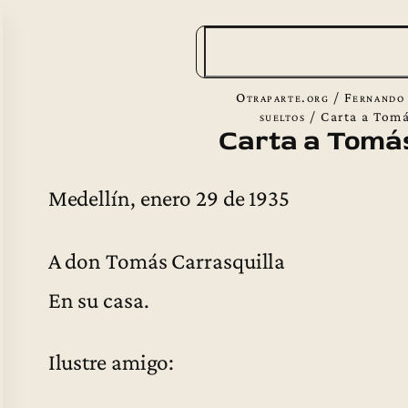
B
u
s
Otraparte.org
/
Fernando
c
sueltos
/
Carta a Tomá
Carta a Tomás
a
r
Medellín, enero 29 de 1935
A don Tomás Carrasquilla
En su casa.
Ilustre amigo: