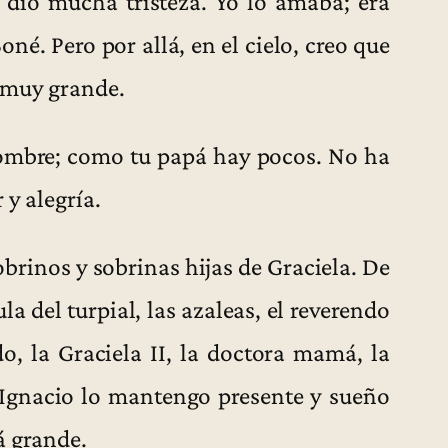
dio mucha tristeza. Yo lo amaba; era
é. Pero por allá, en el cielo, creo que
 muy grande.
ombre; como tu papá hay pocos. No ha
 y alegría.
sobrinos y sobrinas hijas de Graciela. De
ula del turpial, las azaleas, el reverendo
, la Graciela II, la doctora mamá, la
a Ignacio lo mantengo presente y sueño
á grande.