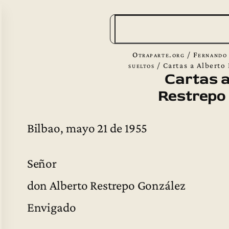
B
u
s
Otraparte.org
/
Fernando
c
sueltos
/
Cartas a Alberto
Cartas a
a
Restrepo
r
Bilbao, mayo 21 de 1955
Señor
don Alberto Restrepo González
Envigado