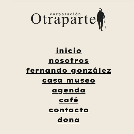
Saltar
al
contenido
inicio
nosotros
fernando gonzález
casa museo
agenda
café
contacto
dona