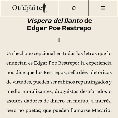
Saltar
Otraparte.org
/
Fernando González
/
Ideas
/
Textos sueltos
/
al
«Víspera del llanto» de Edgar Poe Restrepo (1941)
contenido
Víspera del llanto
de
Edgar Poe Restrepo
I
Un hecho excepcional en todas las letras que lo
enuncian es Edgar Poe Restrepo: la experiencia
nos dice que los Restrepos, sefardíes pletóricos
de virtudes, pueden ser rabinos repantingados y
medio moralizantes, droguistas desaforados o
astutos dadores de dinero en mutuo, a interés,
pero no poetas; que pueden llamarse Macario,