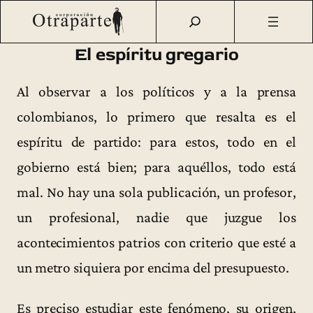
Saltar
Otraparte.org
/
Fernando González
/
Ideas
/
Textos sueltos
/
al
El espíritu gregario (1936)
contenido
El espíritu gregario
Al observar a los políticos y a la prensa
colombianos, lo primero que resalta es el
espíritu de partido: para estos, todo en el
gobierno está bien; para aquéllos, todo está
mal. No hay una sola publicación, un profesor,
un profesional, nadie que juzgue los
acontecimientos patrios con criterio que esté a
un metro siquiera por encima del presupuesto.
Es preciso estudiar este fenómeno, su origen,