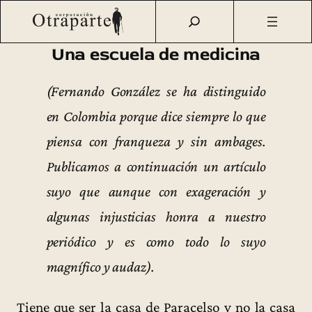
Saltar
Otraparte.org
/
Fernando González
/
Ideas
/
Textos sueltos
/
al
Una escuela de medicina (1945)
contenido
Una escuela de medicina
(Fernando González se ha distinguido
en Colombia porque dice siempre lo que
piensa con franqueza y sin ambages.
Publicamos a continuación un artículo
suyo que aunque con exageración y
algunas injusticias honra a nuestro
periódico y es como todo lo suyo
magnífico y audaz).
Tiene que ser la casa de Paracelso y no la casa