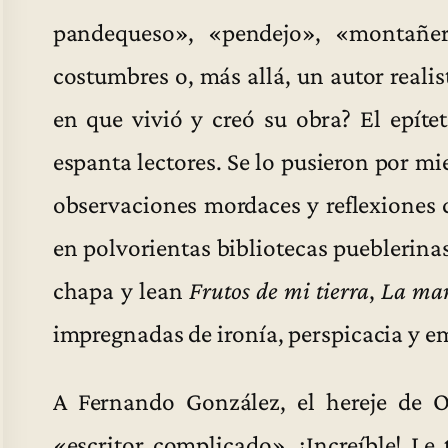
pandequeso», «pendejo», «montañero
costumbres o, más allá, un autor realis
en que vivió y creó su obra? El epíte
espanta lectores. Se lo pusieron por mi
observaciones mordaces y reflexiones c
en polvorientas bibliotecas pueblerina
chapa y lean
Frutos de mi tierra
,
La mar
impregnadas de ironía, perspicacia y e
A Fernando González, el hereje de Ot
«escritor complicado». ¡Increíble! Le