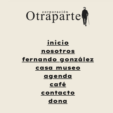
Saltar
al
contenido
inicio
nosotros
fernando gonzález
casa museo
agenda
café
contacto
dona