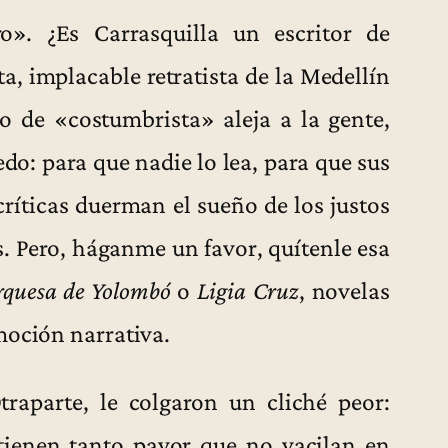
». ¿Es Carrasquilla un escritor de
ta, implacable retratista de la Medellín
to de «costumbrista» aleja a la gente,
edo: para que nadie lo lea, para que sus
ríticas duerman el sueño de los justos
s. Pero, háganme un favor, quítenle esa
quesa de Yolombó
o
Ligia Cruz
, novelas
moción narrativa.
raparte, le colgaron un cliché peor:
 tienen tanto pavor que no vacilan en