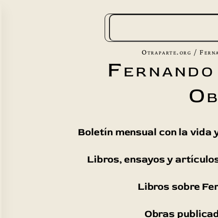
B
u
s
Otraparte.org
/
Fern
Fernando
c
a
Ob
r
Boletín mensual con la vida
Libros, ensayos y artícul
Libros sobre Fe
Obras publicad