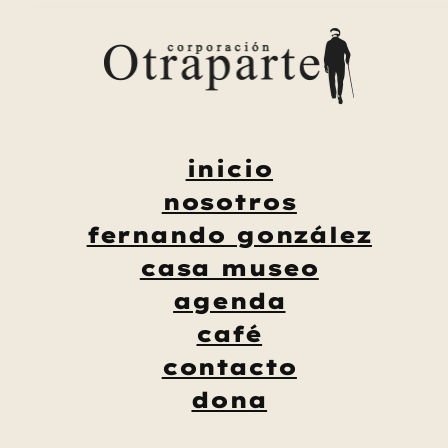
Saltar
al
contenido
inicio
nosotros
fernando gonzález
casa museo
agenda
café
contacto
dona