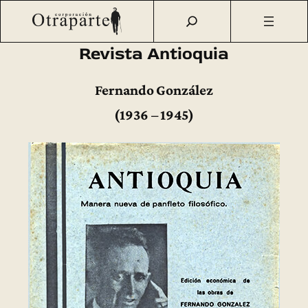
Saltar
Otraparte.org
/
Fernando González
/
Obra
/
Obras publicadas
al
y ediciones
/
Revista Antioquia
contenido
Revista Antioquia
Fernando González
(1936 – 1945)