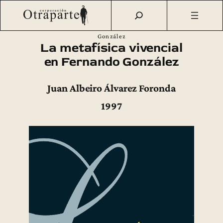
Saltar
Otraparte.org
/
Fernando González
/
Obra
/
Libros sobre
al
Fernando González
/
La metafísica vivencial en Fernando
contenido
González
La metafísica vivencial
en Fernando González
Juan Albeiro Álvarez Foronda
1997