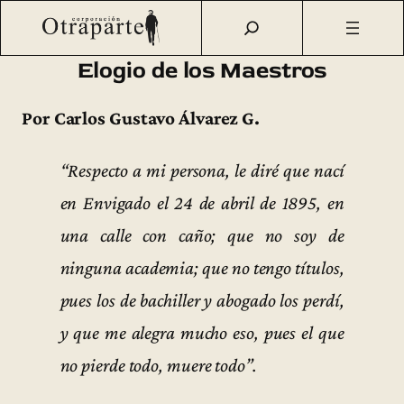
Saltar
Otraparte.org
/
Fernando González
/
Vida
/
Elogio de los
al
Maestros
contenido
Elogio de los Maestros
Por Carlos Gustavo Álvarez G.
“Respecto a mi persona, le diré que nací
en Envigado el 24 de abril de 1895, en
una calle con caño; que no soy de
ninguna academia; que no tengo títulos,
pues los de bachiller y abogado los perdí,
y que me alegra mucho eso, pues el que
no pierde todo, muere todo”.