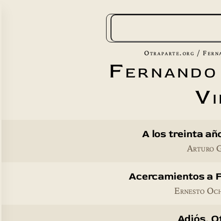
B
u
s
Otraparte.org
/
Fern
Fernando
c
a
Vi
r
A los treinta a
Arturo 
Acercamientos a 
Ernesto Oc
Adiós, O