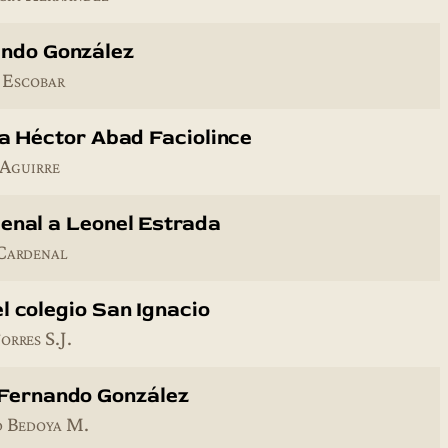
ando González
 Escobar
 a Héctor Abad Faciolince
 Aguirre
enal a Leonel Estrada
Cardenal
l colegio San Ignacio
orres S.J.
 Fernando González
d Bedoya M.