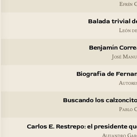
Efrén 
Balada trivial d
León de
Benjamín Corre
José Manu
Biografía de Ferna
Autores
Buscando los calzoncit
Pablo 
Carlos E. Restrepo: el presidente q
Alejandro Gar