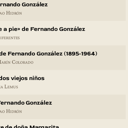
rnando González
nao Hidrón
je a pie» de Fernando González
iferentes
a de Fernando González (1895-1964)
Marín Colorado
dos viejos niños
ca Lemus
Fernando González
nao Hidrón
te de doña Margarita