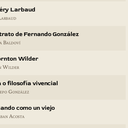
léry Larbaud
Larbaud
trato de Fernando González
a Baldoví
ornton Wilder
n Wilder
 o filosofía vivencial
repo González
sando como un viejo
eban Acosta