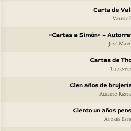
Carta de Va
Valéry 
«Cartas a Simón» – Autorre
José Marí
Cartas de Th
Thornto
Cien años de brujería
Alberto Rest
Ciento un años pen
Andrés Est