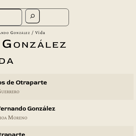
ando González
/
Vida
 González
da
ños de Otraparte
Guerrero
Fernando González
hoa Moreno
traparte