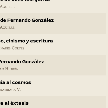
 Aguirre
o de Fernando González
 Aguirre
po, cinismo y escritura
nares Cortés
Fernando González
nao Hidrón
uia al cosmos
darriaga V.
ía al éxtasis