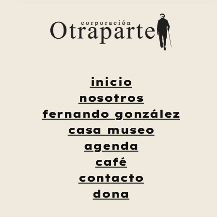
Saltar
al
contenido
inicio
nosotros
fernando gonzález
casa museo
agenda
café
contacto
dona