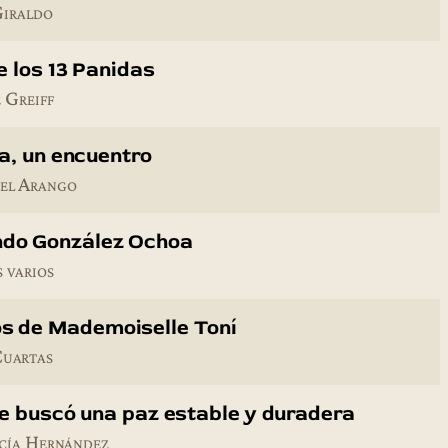
Giraldo
e los 13 Panidas
 Greiff
a, un encuentro
el Arango
ndo González Ochoa
 varios
os de Mademoiselle Toní
Cuartas
ue buscó una paz estable y duradera
cía Hernández