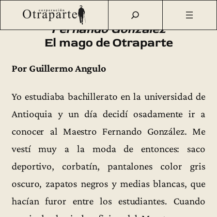
Saltar
Otraparte.org
/
Fernando González
/
Vida
/
Otraparte
al
Fernando González
contenido
El mago de Otraparte
Por Guillermo Angulo
Yo estudiaba bachillerato en la universidad de
Antioquia y un día decidí osadamente ir a
conocer al Maestro Fernando González. Me
vestí muy a la moda de entonces: saco
deportivo, corbatín, pantalones color gris
oscuro, zapatos negros y medias blancas, que
hacían furor entre los estudiantes. Cuando