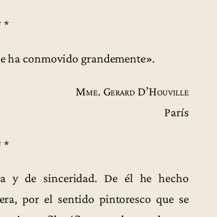
* *
 me ha conmovido grandemente».
Mme. Gerard D’Houville
París
* *
a y de sinceridad. De él he hecho
a, por el sentido pintoresco que se