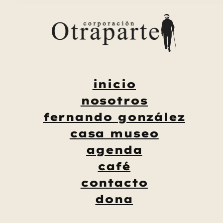
Saltar
al
contenido
inicio
nosotros
fernando gonzález
casa museo
agenda
café
contacto
dona