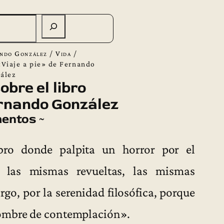
ndo González
/
Vida
/
«Viaje a pie» de Fernando
ález
bre el libro
rnando González
entos ~
bro donde palpita un horror por el
: las mismas revueltas, las mismas
go, por la serenidad filosófica, porque
hombre de contemplación».