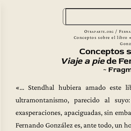
B
u
s
Otraparte.org
/
Ferna
c
Conceptos sobre el libro 
Gonz
a
Conceptos so
r
Viaje a pie
de Fe
~ Fragm
«… Stendhal hubiera amado este li
ultramontanismo, parecido al suyo
exasperaciones, apaciguadas, sin embar
Fernando González es, ante todo, un 