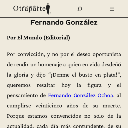
Saltar
Otraparte.org
/
Fernando González
/
Vida
/
Fernando
al
González
contenido
Fernando González
Por El Mundo (Editorial)
Por convicción, y no por el deseo oportunista
de rendir un homenaje a quien en vida desdeñó
la gloria y dijo “¡Denme el busto en plata!”,
queremos resaltar hoy la figura y el
pensamiento de
Fernando González Ochoa
, al
cumplirse veinticinco años de su muerte.
Porque estamos convencidos no sólo de la
actualidad, cada día más contundente, de su