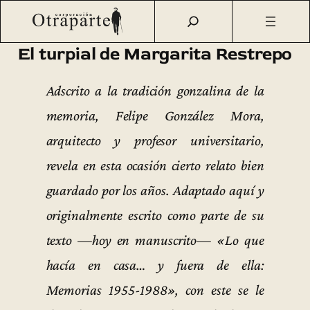
Saltar
Otraparte.org
/
Fernando González
/
Vida
/
El turpial de
al
Margarita Restrepo
contenido
El turpial de Margarita Restrepo
Adscrito a la tradición gonzalina de la
memoria, Felipe González Mora,
arquitecto y profesor universitario,
revela en esta ocasión cierto relato bien
guardado por los años. Adaptado aquí y
originalmente escrito como parte de su
texto —hoy en manuscrito— «Lo que
hacía en casa… y fuera de ella:
Memorias 1955-1988», con este se le