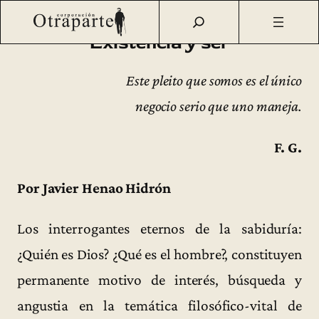
Saltar
Otraparte.org
/
Fernando González
/
Vida
/
Existencia y ser
al
Existencia y ser
contenido
Este pleito que somos es el único
negocio serio que uno maneja.
F. G.
Por Javier Henao Hidrón
Los interrogantes eternos de la sabiduría:
¿Quién es Dios? ¿Qué es el hombre?, constituyen
permanente motivo de interés, búsqueda y
angustia en la temática filosófico-vital de