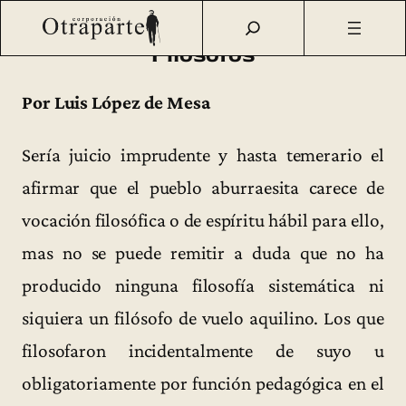
Saltar
Otraparte.org
/
Fernando González
/
Vida
/
Filósofos
al
Filósofos
contenido
Por Luis López de Mesa
Sería juicio imprudente y hasta temerario el
afirmar que el pueblo aburraesita carece de
vocación filosófica o de espíritu hábil para ello,
mas no se puede remitir a duda que no ha
producido ninguna filosofía sistemática ni
siquiera un filósofo de vuelo aquilino. Los que
filosofaron incidentalmente de suyo u
obligatoriamente por función pedagógica en el