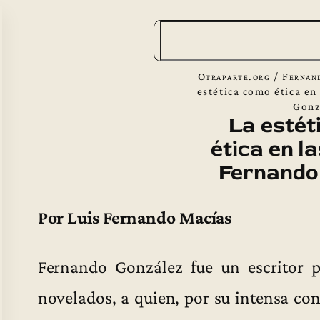
B
u
s
Otraparte.org
/
Fernan
c
estética como ética en
Gonz
a
La estét
r
ética en l
Fernando
Por Luis Fernando Macías
Fernando González fue un escritor p
novelados, a quien, por su intensa con