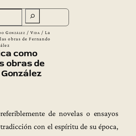
do González
/
Vida
/
La
 las obras de Fernando
ález
ica como
as obras de
 González
referiblemente de novelas o ensayos
tradicción con el espíritu de su época,