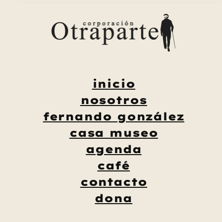
Saltar
al
contenido
inicio
nosotros
fernando gonzález
casa museo
agenda
café
contacto
dona