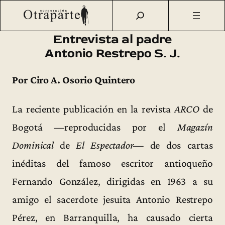
Saltar
Otraparte.org
/
Fernando González
/
Vida
/
Entrevista al
al
padre Antonio Restrepo S. J.
contenido
Entrevista al padre
Antonio Restrepo S. J.
Por Ciro A. Osorio Quintero
La reciente publicación en la revista
ARCO
de
Bogotá —reproducidas por el
Magazín
Dominical
de
El Espectador
— de dos cartas
inéditas del famoso escritor antioqueño
Fernando González, dirigidas en 1963 a su
amigo el sacerdote jesuita Antonio Restrepo
Pérez, en Barranquilla, ha causado cierta