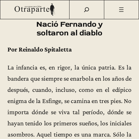
Saltar
Otraparte.org
/
Fernando González
/
Vida
/
Nació Fernando
al
y soltaron al diablo
contenido
Nació Fernando y
soltaron al diablo
Por Reinaldo Spitaletta
La infancia es, en rigor, la única patria. Es la
bandera que siempre se enarbola en los años de
después, cuando, incluso, como en el edípico
enigma de la Esfinge, se camina en tres pies. No
importa dónde se viva tal período, dónde se
hayan tenido los primeros sueños, los iniciales
asombros. Aquel tiempo es una marca. Sólo la