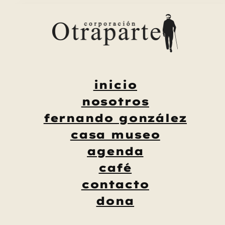
Saltar
al
contenido
inicio
nosotros
fernando gonzález
casa museo
agenda
café
contacto
dona