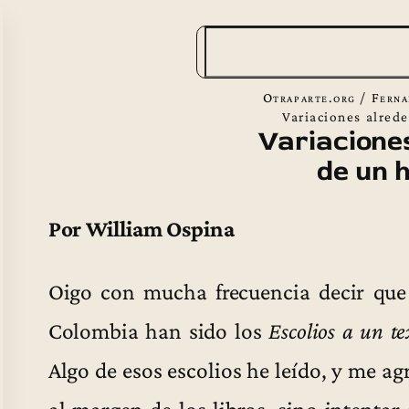
B
u
s
Otraparte.org
/
Ferna
c
Variaciones alred
Variacione
a
de un 
r
Por William Ospina
Oigo con mucha frecuencia decir que 
Colombia han sido los
Escolios a un te
Algo de esos escolios he leído, y me ag
al margen de los libros, sino intentar