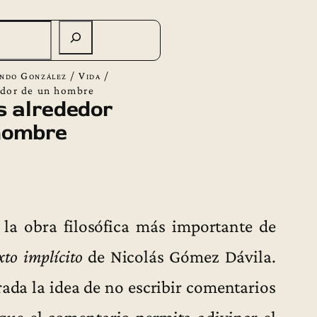
ndo González
/
Vida
/
edor de un hombre
s alrededor
hombre
la obra filosófica más importante de
xto implícito
de Nicolás Gómez Dávila.
rada la idea de no escribir comentarios
 que el comentario permita adivinar el