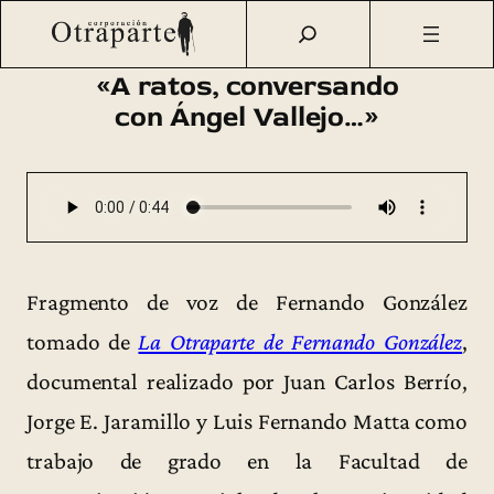
Saltar
Otraparte.org
/
Fernando González
/
Voz
/
«A ratos,
al
conversando con Ángel Vallejo…»
contenido
«A ratos, conversando
con Ángel Vallejo…»
Fragmento de voz de Fernando González
tomado de
La Otraparte de Fernando González
,
documental realizado por Juan Carlos Berrío,
Jorge E. Jaramillo y Luis Fernando Matta como
trabajo de grado en la Facultad de