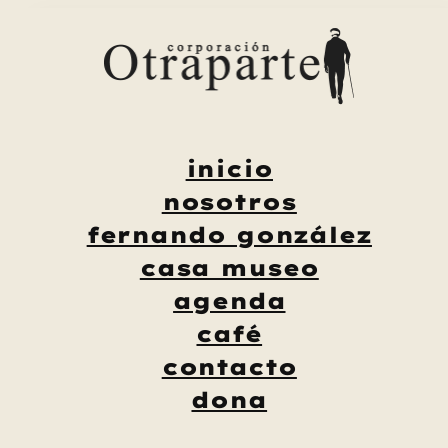
Saltar
al
contenido
inicio
nosotros
fernando gonzález
casa museo
agenda
café
contacto
dona