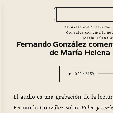
B
u
s
Otraparte.org
/
Fernando 
c
González comenta la nov
María Helena U
a
Fernando González coment
r
de María Helena 
El audio es una grabación de la lectur
Fernando González sobre
Polvo y ceni