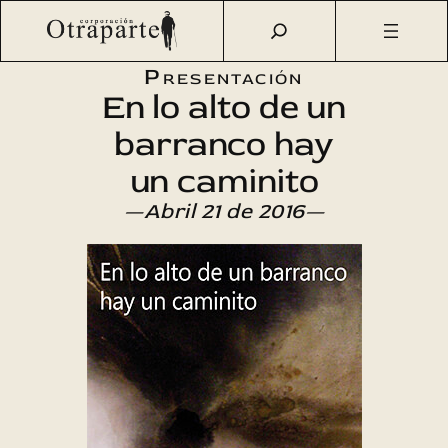
Saltar
Otraparte.org
/
Agenda Cultural
/
Literatura
/
En lo alto de
al
un barranco hay un caminito
contenido
Presentación
En lo alto de un
barranco hay
un caminito
—Abril 21 de 2016—