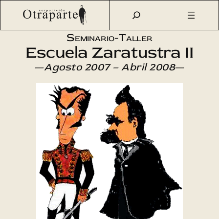
Saltar
Otraparte.org
/
Agenda Cultural
/
Literatura
/
Escuela
al
Zaratustra II
contenido
Seminario-Taller
Escuela Zaratustra II
—
Agosto 2007 – Abril 2008
—