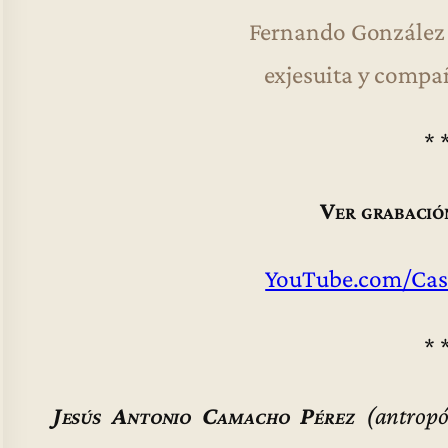
Fernando González 
exjesuita y compa
* 
Ver grabació
YouTube.com/Cas
* 
Jesús Antonio Camacho Pérez
(antropó