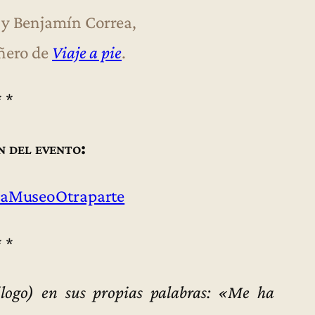
y Benjamín Correa,
ñero de
Viaje a pie
.
* *
n del evento:
aMuseoOtraparte
* *
logo) en sus propias palabras: «Me ha