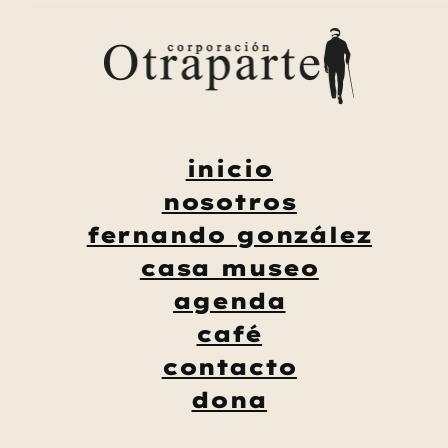
Saltar
al
contenido
inicio
nosotros
fernando gonzález
casa museo
agenda
café
contacto
dona