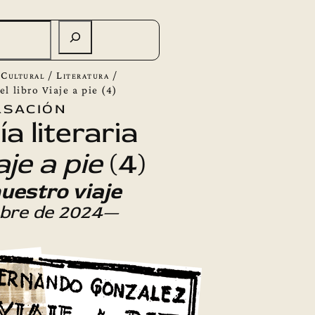
 Cultural
/
Literatura
/
el libro Viaje a pie (4)
sación
a literaria
aje a pie
(4)
nuestro viaje
mbre de 2024—