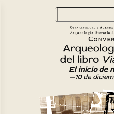
B
u
s
Otraparte.org
/
Agenda
c
Arqueología literaria d
Conver
a
Arqueologí
r
del libro
Vi
El inicio de 
—10 de dicie