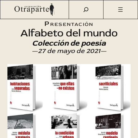
Saltar
Otraparte.org
/
Agenda Cultural
/
Literatura
/
Colección de
al
poesía «Alfabeto del mundo» (3)
contenido
Presentación
Alfabeto del mundo
Colección de poesía
—27 de mayo de 2021—