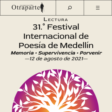
Saltar
Otraparte.org
/
Agenda Cultural
/
Literatura
/
Festival
al
Internacional de Poesía XXXI
contenido
Lectura
31.° Festival
Internacional de
Poesía de Medellín
Memoria • Supervivencia • Porvenir
—12 de agosto de 2021—