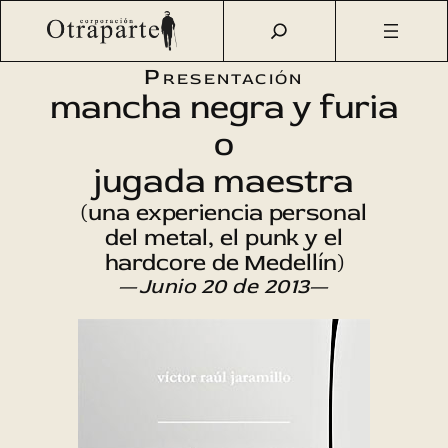
Saltar
Otraparte.org
/
Agenda Cultural
/
Literatura
/
mancha
al
negra y furia o jugada maestra
contenido
Presentación
mancha negra y furia
o
jugada maestra
(una experiencia personal
del metal, el punk y el
hardcore de Medellín)
—
Junio 20 de 2013
—