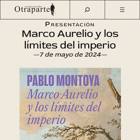
Saltar
Otraparte.org
/
Agenda Cultural
/
Literatura
/
Marco
al
Aurelio y los límites del imperio
contenido
Presentación
Marco Aurelio y los
límites del imperio
—7 de mayo de 2024—