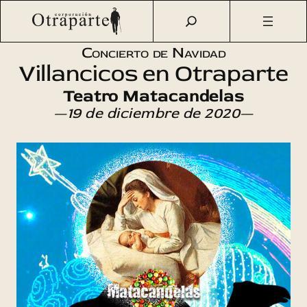
Saltar
Otraparte.org
/
Agenda Cultural
/
Música
/
Concierto de
al
Navidad 2020
contenido
Concierto de Navidad
Villancicos en Otraparte
Teatro Matacandelas
—19 de diciembre de 2020—