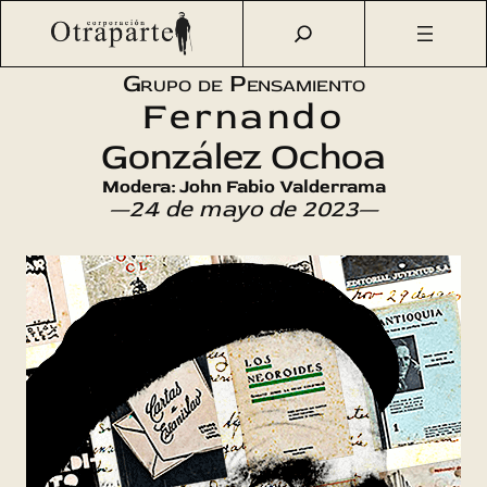
Saltar
Otraparte.org
/
Agenda Cultural
/
Talleres
/
Grupo de
al
Pensamiento Fernando González Ochoa
contenido
Grupo de Pensamiento
Fernando
González Ochoa
Modera: John Fabio Valderrama
—24 de mayo de 2023—