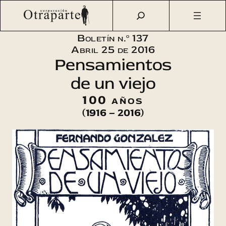
Saltar
Otraparte.org
/
Corporación
/
Boletín
/
Boletín n.° 137 – 100
al
años de «Pensamientos de un viejo»
contenido
Boletín n.º 137
Abril 25 de 2016
Pensamientos
de un viejo
100 años
(1916 – 2016)