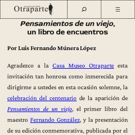
Saltar
Otraparte.org
/
Fernando González
/
Vida
/
«Pensamientos
al
de un viejo», un libro de encuentros
contenido
Pensamientos de un viejo
,
un libro de encuentros
Por Luis Fernando Múnera López
Agradezco a la
Casa Museo Otraparte
esta
invitación tan honrosa como inmerecida para
dirigirme a ustedes en esta ocasión solemne, la
celebración del centenario
de la aparición de
Pensamientos de un viejo
, el primer libro del
maestro
Fernando González
, y la presentación
de su edición conmemorativa, publicada por el