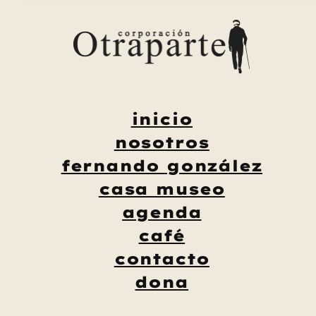
Saltar
al
contenido
inicio
nosotros
fernando gonzález
casa museo
agenda
café
contacto
dona