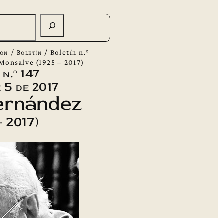
ión
/
Boletín
/
Boletín n.°
Monsalve (1925 – 2017)
 n.º 147
 5 de 2017
ernández
– 2017)