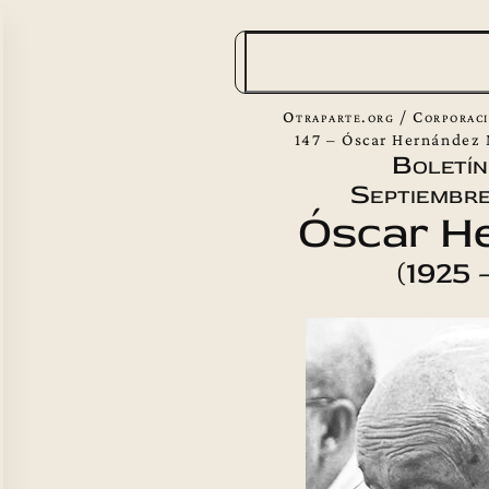
B
u
s
Otraparte.org
/
Corporac
c
147 – Óscar Hernández 
Boletín
a
Septiembre
r
Óscar H
(1925 