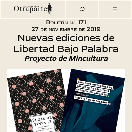
Saltar
Otraparte.org
/
Corporación
/
Boletín
/
Boletín n.º 171 –
al
Nuevas ediciones de Libertad Bajo Palabra de Mincultura
contenido
Boletín n.º 171
27 de noviembre de 2019
Nuevas ediciones de
Libertad Bajo Palabra
Proyecto de Mincultura