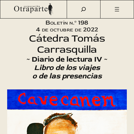
Saltar
Otraparte.org
/
Corporación
/
Boletín
/
Boletín n.º 198 –
al
Fernando González en la Cátedra Tomás Carrasquilla
contenido
Boletín n.º 198
4 de octubre de 2022
Cátedra Tomás
Carrasquilla
~ Diario de lectura IV ~
Libro de los viajes
o de las presencias