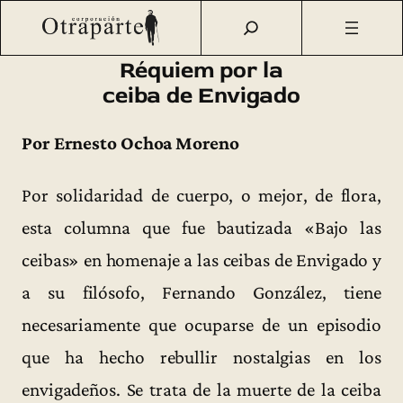
Saltar
Otraparte.org
/
Corporación
/
Archivo de prensa
/
Réquiem
al
por la ceiba de Envigado
contenido
Réquiem por la
ceiba de Envigado
Por Ernesto Ochoa Moreno
Por solidaridad de cuerpo, o mejor, de flora,
esta columna que fue bautizada «Bajo las
ceibas» en homenaje a las ceibas de Envigado y
a su filósofo, Fernando González, tiene
necesariamente que ocuparse de un episodio
que ha hecho rebullir nostalgias en los
envigadeños. Se trata de la muerte de la ceiba