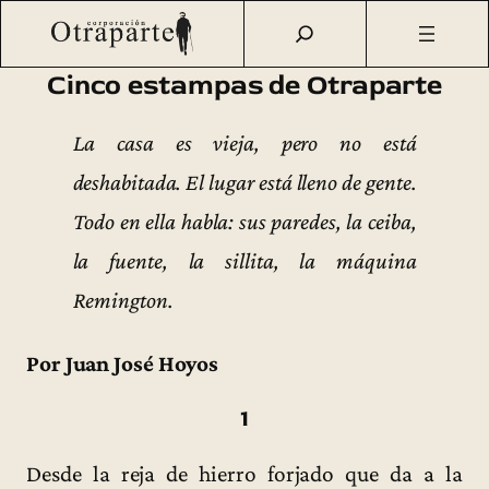
Saltar
Otraparte.org
/
Corporación
/
Archivo de prensa
/
Cinco
al
estampas de Otraparte
contenido
Cinco estampas de Otraparte
La casa es vieja, pero no está
deshabitada. El lugar está lleno de gente.
Todo en ella habla: sus paredes, la ceiba,
la fuente, la sillita, la máquina
Remington.
Por Juan José Hoyos
1
Desde la reja de hierro forjado que da a la