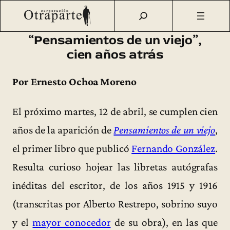
Saltar
Otraparte.org
/
Corporación
/
Archivo de prensa
/
al
«Pensamientos de un viejo», cien años atrás
contenido
“Pensamientos de un viejo”,
cien años atrás
Por Ernesto Ochoa Moreno
El próximo martes, 12 de abril, se cumplen cien
años de la aparición de
Pensamientos de un viejo
,
el primer libro que publicó
Fernando González
.
Resulta curioso hojear las libretas autógrafas
inéditas del escritor, de los años 1915 y 1916
(transcritas por Alberto Restrepo, sobrino suyo
y el
mayor conocedor
de su obra), en las que